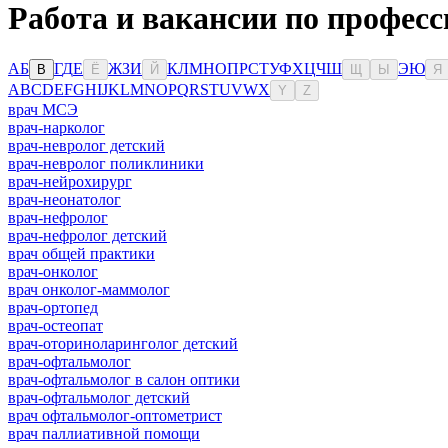
Работа и вакансии по професс
А
Б
Г
Д
Е
Ж
З
И
К
Л
М
Н
О
П
Р
С
Т
У
Ф
Х
Ц
Ч
Ш
Э
Ю
В
Ё
Й
Щ
Ы
Я
A
B
C
D
E
F
G
H
I
J
K
L
M
N
O
P
Q
R
S
T
U
V
W
X
Y
Z
врач МСЭ
врач-нарколог
врач-невролог детский
врач-невролог поликлиники
врач-нейрохирург
врач-неонатолог
врач-нефролог
врач-нефролог детский
врач общей практики
врач-онколог
врач онколог-маммолог
врач-ортопед
врач-остеопат
врач-оториноларинголог детский
врач-офтальмолог
врач-офтальмолог в салон оптики
врач-офтальмолог детский
врач офтальмолог-оптометрист
врач паллиативной помощи