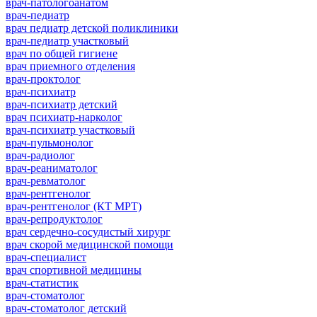
врач-патологоанатом
врач-педиатр
врач педиатр детской поликлиники
врач-педиатр участковый
врач по общей гигиене
врач приемного отделения
врач-проктолог
врач-психиатр
врач-психиатр детский
врач психиатр-нарколог
врач-психиатр участковый
врач-пульмонолог
врач-радиолог
врач-реаниматолог
врач-ревматолог
врач-рентгенолог
врач-рентгенолог (КТ МРТ)
врач-репродуктолог
врач сердечно-сосудистый хирург
врач скорой медицинской помощи
врач-специалист
врач спортивной медицины
врач-статистик
врач-стоматолог
врач-стоматолог детский