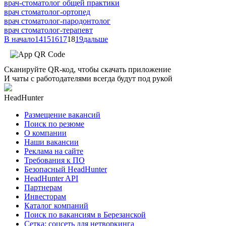
врач-стоматолог общей практики
врач стоматолог-ортопед
врач стоматолог-пародонтолог
врач стоматолог-терапевт
В начало
14
15
16
17
18
19
дальше
Сканируйте QR-код, чтобы скачать приложение
И чаты с работодателями всегда будут под рукой
HeadHunter
Размещение вакансий
Поиск по резюме
О компании
Наши вакансии
Реклама на сайте
Требования к ПО
Безопасный HeadHunter
HeadHunter API
Партнерам
Инвесторам
Каталог компаний
Поиск по вакансиям в Березанской
Сетка: соцсеть для нетворкинга