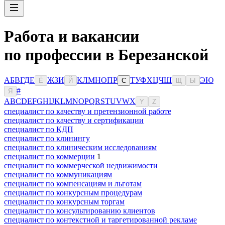
Работа и вакансии
по профессии в Березанской
А
Б
В
Г
Д
Е
Ж
З
И
К
Л
М
Н
О
П
Р
Т
У
Ф
Х
Ц
Ч
Ш
Э
Ю
Ё
Й
С
Щ
Ы
#
Я
A
B
C
D
E
F
G
H
I
J
K
L
M
N
O
P
Q
R
S
T
U
V
W
X
Y
Z
специалист по качеству и претензионной работе
специалист по качеству и сертификации
специалист по КДП
специалист по клинингу
специалист по клиническим исследованиям
специалист по коммерции
1
специалист по коммерческой недвижимости
специалист по коммуникациям
специалист по компенсациям и льготам
специалист по конкурсным процедурам
специалист по конкурсным торгам
специалист по консультированию клиентов
специалист по контекстной и таргетированной рекламе