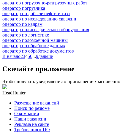
оператор погрузочно-разгрузочных работ
оператор погрузчика
оператор по добыче нефти и газа
оператор по исследованию скважин
оператор по кадрам
оператор полиграфического оборудования
оператор по логистике
оператор поломоечной машины
оператор по обработке данных
оператор по обработке документов
В начало
2
3
4
5
6
...
9
дальше
Скачайте приложение
Чтобы получать уведомления о приглашениях мгновенно
HeadHunter
Размещение вакансий
Поиск по резюме
О компании
Наши вакансии
Реклама на сайте
Требования к ПО