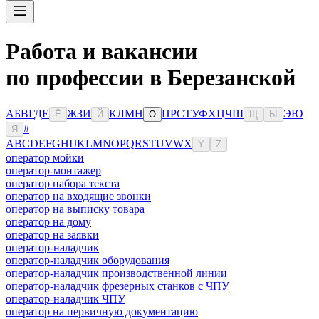
Работа и вакансии
по профессии в Березанской
А
Б
В
Г
Д
Е
Ж
З
И
К
Л
М
Н
П
Р
С
Т
У
Ф
Х
Ц
Ч
Ш
Э
Ю
Ё
Й
О
Щ
Ы
#
Я
A
B
C
D
E
F
G
H
I
J
K
L
M
N
O
P
Q
R
S
T
U
V
W
X
Y
Z
оператор мойки
оператор-монтажер
оператор набора текста
оператор на входящие звонки
оператор на выписку товара
оператор на дому
оператор на заявки
оператор-наладчик
оператор-наладчик оборудования
оператор-наладчик производственной линии
оператор-наладчик фрезерных станков с ЧПУ
оператор-наладчик ЧПУ
оператор на первичную документацию