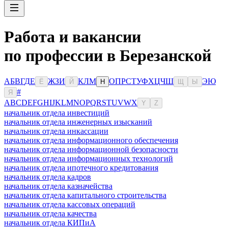
Работа и вакансии
по профессии в Березанской
А
Б
В
Г
Д
Е
Ж
З
И
К
Л
М
О
П
Р
С
Т
У
Ф
Х
Ц
Ч
Ш
Э
Ю
Ё
Й
Н
Щ
Ы
#
Я
A
B
C
D
E
F
G
H
I
J
K
L
M
N
O
P
Q
R
S
T
U
V
W
X
Y
Z
начальник отдела инвестиций
начальник отдела инженерных изысканий
начальник отдела инкассации
начальник отдела информационного обеспечения
начальник отдела информационной безопасности
начальник отдела информационных технологий
начальник отдела ипотечного кредитования
начальник отдела кадров
начальник отдела казначейства
начальник отдела капитального строительства
начальник отдела кассовых операций
начальник отдела качества
начальник отдела КИПиА