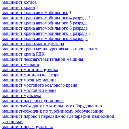
машинист котлов
машинист крана
1
машинист крана автомобильного
1
машинист крана автомобильного 4 разряда
1
машинист крана автомобильного 5 разряда
машинист крана автомобильного 6 разряда
машинист крана автомобильного 7 разряда
1
машинист крана автомобильного 8 разряда
машинист крана-манипулятора
машинист крана металлургического производства
машинист крана РДК
машинист лесозаготовительной машины
машинист мельниц
машинист мини-погрузчика
машинист мини-экскаватора
машинист моечных машин
машинист мостового козлового крана
машинист мостового крана
машинист мульчера
машинист насосных установок
машинист-обходчик по котельному оборудованию
машинист-обходчик по турбинному оборудованию
машинист паровой передвижной депарафинизационной
установки
машинист перегружателя