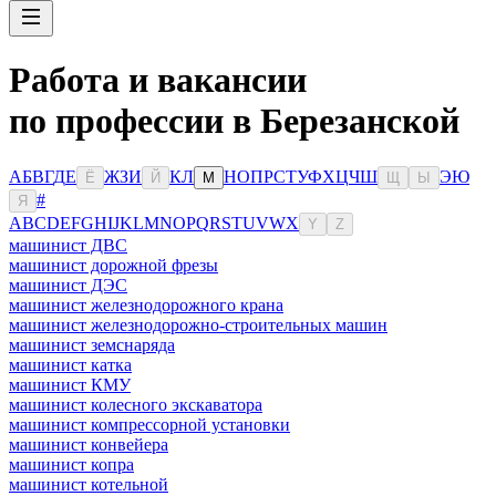
Работа и вакансии
по профессии в Березанской
А
Б
В
Г
Д
Е
Ж
З
И
К
Л
Н
О
П
Р
С
Т
У
Ф
Х
Ц
Ч
Ш
Э
Ю
Ё
Й
М
Щ
Ы
#
Я
A
B
C
D
E
F
G
H
I
J
K
L
M
N
O
P
Q
R
S
T
U
V
W
X
Y
Z
машинист ДВС
машинист дорожной фрезы
машинист ДЭС
машинист железнодорожного крана
машинист железнодорожно-строительных машин
машинист земснаряда
машинист катка
машинист КМУ
машинист колесного экскаватора
машинист компрессорной установки
машинист конвейера
машинист копра
машинист котельной