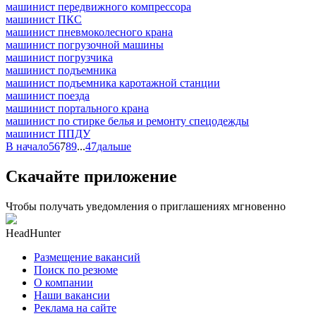
машинист передвижного компрессора
машинист ПКС
машинист пневмоколесного крана
машинист погрузочной машины
машинист погрузчика
машинист подъемника
машинист подъемника каротажной станции
машинист поезда
машинист портального крана
машинист по стирке белья и ремонту спецодежды
машинист ППДУ
В начало
5
6
7
8
9
...
47
дальше
Скачайте приложение
Чтобы получать уведомления о приглашениях мгновенно
HeadHunter
Размещение вакансий
Поиск по резюме
О компании
Наши вакансии
Реклама на сайте