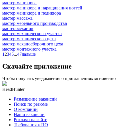
мастер маникюра
мастер маникюра и наращивания ногтей
мастер маникюра и педикюра
мастер массажа
мастер мебельного производства
мастер-механик
мастер механического участка
мастер механического цеха
мастер механосборочного цеха
мастер монтажного участка
1
2
3
4
5
...
47
дальше
Скачайте приложение
Чтобы получать уведомления о приглашениях мгновенно
HeadHunter
Размещение вакансий
Поиск по резюме
О компании
Наши вакансии
Реклама на сайте
Требования к ПО