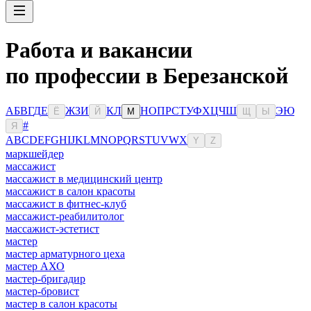
Работа и вакансии
по профессии в Березанской
А
Б
В
Г
Д
Е
Ж
З
И
К
Л
Н
О
П
Р
С
Т
У
Ф
Х
Ц
Ч
Ш
Э
Ю
Ё
Й
М
Щ
Ы
#
Я
A
B
C
D
E
F
G
H
I
J
K
L
M
N
O
P
Q
R
S
T
U
V
W
X
Y
Z
маркшейдер
массажист
массажист в медицинский центр
массажист в салон красоты
массажист в фитнес-клуб
массажист-реабилитолог
массажист-эстетист
мастер
мастер арматурного цеха
мастер АХО
мастер-бригадир
мастер-бровист
мастер в салон красоты