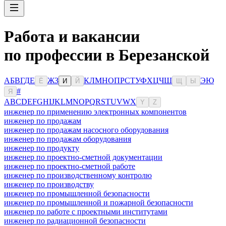
Работа и вакансии
по профессии в Березанской
А
Б
В
Г
Д
Е
Ж
З
К
Л
М
Н
О
П
Р
С
Т
У
Ф
Х
Ц
Ч
Ш
Э
Ю
Ё
И
Й
Щ
Ы
#
Я
A
B
C
D
E
F
G
H
I
J
K
L
M
N
O
P
Q
R
S
T
U
V
W
X
Y
Z
инженер по применению электронных компонентов
инженер по продажам
инженер по продажам насосного оборудования
инженер по продажам оборудования
инженер по продукту
инженер по проектно-сметной документации
инженер по проектно-сметной работе
инженер по производственному контролю
инженер по производству
инженер по промышленной безопасности
инженер по промышленной и пожарной безопасности
инженер по работе с проектными институтами
инженер по радиационной безопасности