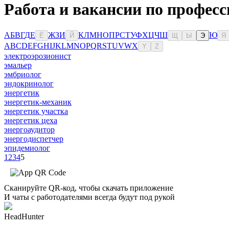
Работа и вакансии по професс
А
Б
В
Г
Д
Е
Ж
З
И
К
Л
М
Н
О
П
Р
С
Т
У
Ф
Х
Ц
Ч
Ш
Ю
Ё
Й
Щ
Ы
Э
Я
A
B
C
D
E
F
G
H
I
J
K
L
M
N
O
P
Q
R
S
T
U
V
W
X
Y
Z
электроэрозионист
эмальер
эмбриолог
эндокринолог
энергетик
энергетик-механик
энергетик участка
энергетик цеха
энергоаудитор
энергодиспетчер
эпидемиолог
1
2
3
4
5
Сканируйте QR-код, чтобы скачать приложение
И чаты с работодателями всегда будут под рукой
HeadHunter