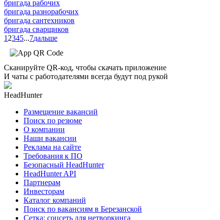
бригада рабочих
бригада разнорабочих
бригада сантехников
бригада сварщиков
1
2
3
4
5
...
7
дальше
Сканируйте QR-код, чтобы скачать приложение
И чаты с работодателями всегда будут под рукой
HeadHunter
Размещение вакансий
Поиск по резюме
О компании
Наши вакансии
Реклама на сайте
Требования к ПО
Безопасный HeadHunter
HeadHunter API
Партнерам
Инвесторам
Каталог компаний
Поиск по вакансиям в Березанской
Сетка: соцсеть для нетворкинга