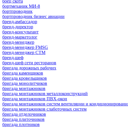
боец скота
бортмеханик МИ-8
бортпроводник
бортпроводник бизнес авиации
бренд-амбассадор
бренд-директор
бренд-консультант
бренд-маркетолог
бренд-менеджер
бренд-менеджер FMSG
бренд-менеджер СТМ
бренд-шеф
бренд-шеф сети ресторанов
бригада дорожных рабочих
бригада каменщиков
бригада кровельщиков
бригада монолитчиков
бригада монтажников
бригада монтажников металлоконструкций
бригада монтажников ПВХ-окон
бригада монтажников систем вентиляции и кондиционировани
бригада монтажников слаботочных систем
бригада отделочников
бригада плиточников
бригада плотников