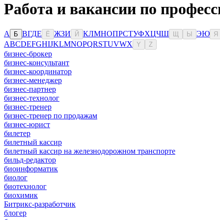
Работа и вакансии по професс
А
В
Г
Д
Е
Ж
З
И
К
Л
М
Н
О
П
Р
С
Т
У
Ф
Х
Ц
Ч
Ш
Э
Ю
Б
Ё
Й
Щ
Ы
Я
A
B
C
D
E
F
G
H
I
J
K
L
M
N
O
P
Q
R
S
T
U
V
W
X
Y
Z
бизнес-брокер
бизнес-консультант
бизнес-координатор
бизнес-менеджер
бизнес-партнер
бизнес-технолог
бизнес-тренер
бизнес-тренер по продажам
бизнес-юрист
билетер
билетный кассир
билетный кассир на железнодорожном транспорте
бильд-редактор
биоинформатик
биолог
биотехнолог
биохимик
Битрикс-разработчик
блогер