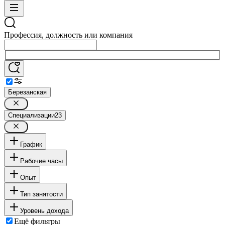
Профессия, должность или компания
Березанская
Специализации
23
График
Рабочие часы
Опыт
Тип занятости
Уровень дохода
Ещё фильтры