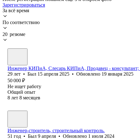
Зарегистрироваться
За всё время
По соответствию
20 резюме
Инженер КИПиА, Слесарь КИПиА, Продавец - консультант; 
29
лет
•
Был
15 апреля 2025
•
Обновлено
19 января 2025
50 000
₽
Не ищет работу
Общий опыт
8
лет
8
месяцев
Инженер-строитель, строительный контроль.
51
год
•
Был
9 апреля
•
Обновлено
1 июля 2024