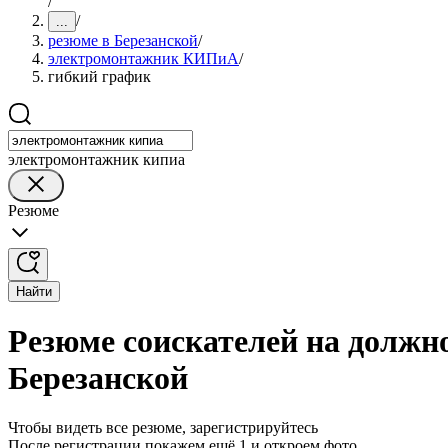
/
/
...
резюме в Березанской
/
электромонтажник КИПиА
/
гибкий график
электромонтажник кипиа
Резюме
Найти
Резюме соискателей на долж
Березанской
Чтобы видеть все резюме, зарегистрируйтесь
После регистрации покажем ещё 1 и откроем фото