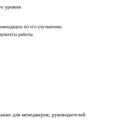
 в работе с командой или не понимает как
го уровня
екомендации по его улучшению.
езультаты работы.
вание для менеджеров, руководителей