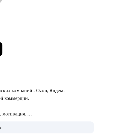
йских компаний - Ozon, Яндекс.
ной коммерции.
I, мотивация.
цессов.
ь
вательных проектов.