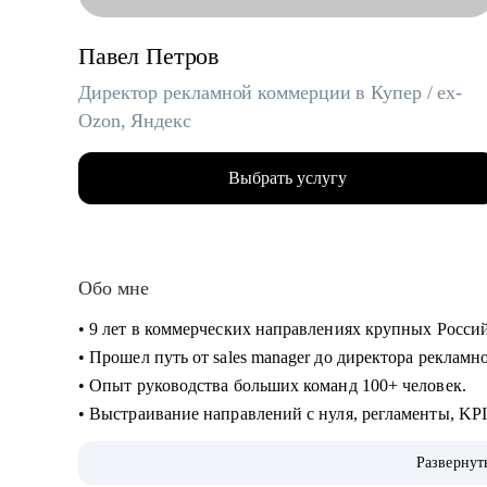
Павел Петров
Директор рекламной коммерции в Купер / ex-
Ozon, Яндекс
Выбрать услугу
Обо мне
• 9 лет в коммерческих направлениях крупных Росси
• Прошел путь от sales manager до директора реклам
• Опыт руководства больших команд 100+ человек.
• Выстраивание направлений с нуля, регламенты, KP
• Аудит и изменение действующих коммерческих про
Развернут
• Спикер-эксперт в Phoenix Education — бюро образо