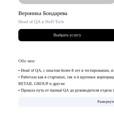
Вероника Бондарева
Head of QA в Hoff Tech
Выбрать услугу
Обо мне
• Head of QA, c опытом более 8 лет в тестировании,
• Работала как в стартапах, так и в крупных корпор
RETAIL GROUP и другие
• Прошла путь от manual QA до руководителя отдела 
• Занималась ручным и автоматизированным тестиров
Развернут
desktop)
• Занимаюсь построением QA процессов и команды, 