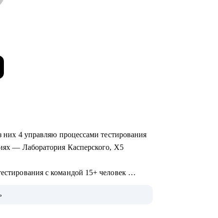
 из них 4 управляю процессами тестирования
ациях — Лаборатория Касперского, X5
тестирования с командой 15+ человек
анием различных продуктов (mobile, web и
ь
развитием и интеграции QA в процесс