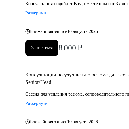
Консультация подойдет Вам, имеете опыт от 3х лет
Кому могу помочь:
Развернуть
• Начинающий / Junior QA
• Middle/Senior QA
• QA Lead
Ближайшая запись
10 августа 2026
8 000
₽
Записаться
Консультация по улучшению резюме для тести
Senior/Head
Сессия для усиления резюме, сопроводительного п
Развернуть
Ближайшая запись
10 августа 2026