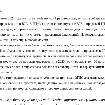
а:
етом 2023 года — позвал мой текущий руководитель, он тогда собирал н
 продажах, но в B2C. В 2ГИС я впервые столкнулась с B2B и продажей ИТ
продукт, который нельзя потрогать, требует совсем другого подхода. На 
 внутри компании и систематизированная база знаний. И, конечно, люди
прийти на помощь в любой момент.
было непросто: нужно было оперативно влиться, быстро выучить много 
боте. Думаю, помогло то, что обучение для менеджеров по продажам в 
ате — онлайн-курсы, тренинги. А еще сыграло роль мое острое желание 
 и мое упорство помогли мне вырасти: в 2025 году я вошла в топ‑50 по 
есенных оплат, а еще сделала больше всех эквайрингов. Я горжусь этими
улучшать.
боте мне нравится, что даже спустя почти три года в 2ГИС для меня кажд
е: обновления в продукте, неожиданные кейсы с клиентами, новые задач
 у меня полностью совпадают с тем, что ценно для меня самой.
щим ребятам у меня простой: всегда стремиться изучать новое 