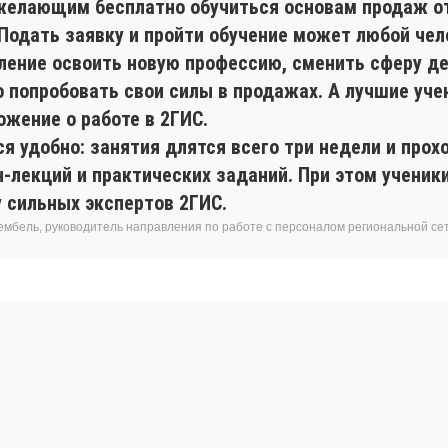
желающим бесплатно обучиться основам продаж о
 Подать заявку и пройти обучение может любой чел
ление освоить новую профессию, сменить сферу де
о попробовать свои силы в продажах. А лучшие уче
ожение о работе в 2ГИС.
я удобно: занятия длятся всего три недели и прох
н-лекций и практических заданий. При этом учени
у сильных экспертов 2ГИС.
ембель, руководитель направления по работе с персоналом региональной се