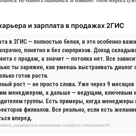
учается. Не бойтесь ошибиться. И помните: «Нет вопроса хуж
карьера и зарплата в продажах 2ГИС
та в 2ГИС — полностью белая, и это особенно важн
розрачно, понятно и без сюрпризов. Доход складыв
ента с продаж, а значит — потолка нет. Все зависит
лько ты заряжен, как умеешь выстраивать диалог 
олько готов расти.
рный рост — не просто слова. Уже через 9 месяцев
им менеджером, а дальше — ведущим, ключевым 
одителем группы. Есть примеры, когда менеджеры
екторов филиалов. Все реально, если есть желание
ться вперед.
ембель, руководитель направления по работе с персоналом РС