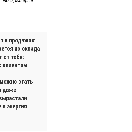
е того, который
о в продажах:
ается из оклада
 от тебя:
с клиентом
 можно стать
и даже
 вырастали
 и энергия