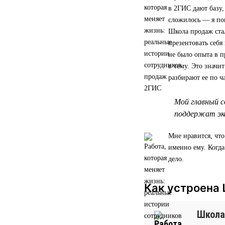
в 2ГИС дают базу,
сложилось — я по
Школа продаж стал
презентовать себя
не было опыта в п
в тему. Это значи
разбирают ее по ч
Мой главный с
поддержат экс
Мне нравится, что
именно ему. Когд
дело.
Как устроена
Школа