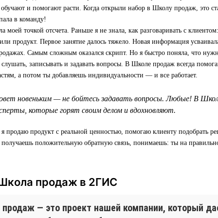
 обучают и помогают расти. Когда открыли набор в Школу продаж, это ст
пала в команду!
а моей точкой отсчета. Раньше я не знала, как разговаривать с клиентом:
 или продукт. Первое занятие далось тяжело. Новая информация усваивала
родажах. Самым сложным оказался скрипт. Но я быстро поняла, что нуж
т слушать, записывать и задавать вопросы. В Школе продаж всегда помога
астям, а потом ты добавляешь индивидуальности — и все работает.
овет новеньким — не бойтесь задавать вопросы. Любые! В Шко
перты, которые горят своим делом и вдохновляют.
 я продаю продукт с реальной ценностью, помогаю клиенту подобрать р
а получаешь положительную обратную связь, понимаешь: ты на правильн
 Школа продаж в 2ГИС
 продаж — это проект нашей компании, который д