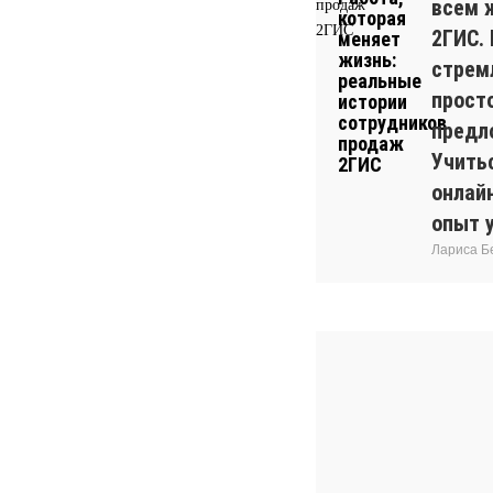
всем 
2ГИС.
стрем
прост
предл
Учитьс
онлай
опыт 
Лариса Б