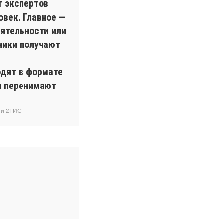
т экспертов
овек. Главное —
ятельности или
ники получают
одят в формате
ки перенимают
ти 2ГИС