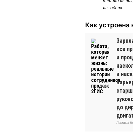
что-то не пол
не задан».
Как устроена 
Зарпла
все п
и проц
наско
и наск
Карье
старш
руков
до дир
двига
Лариса Б