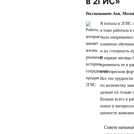
в 2ГИС»
Рассказывает Аня, Москв
Я попала в 2ГИС л
я тоже работала в
было непривычно: 
понятное обучение
и их готовность 
В первые месяцы 
применить ее в ра
и интересном форм
Все эти трудности
по количеству зан
дальше их только 
Больше всего в ра
новое и интересно
ценности компании
Совет начинаю