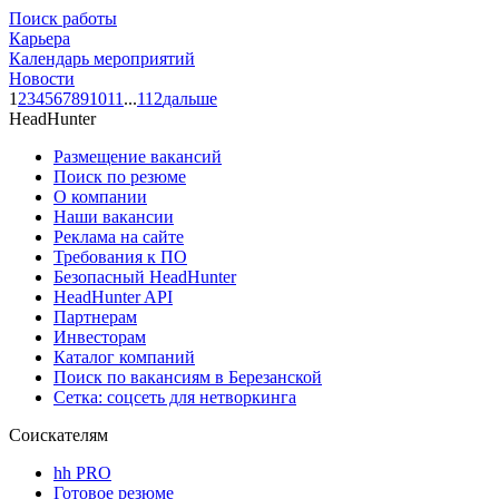
Поиск работы
Карьера
Календарь мероприятий
Новости
1
2
3
4
5
6
7
8
9
10
11
...
112
дальше
HeadHunter
Размещение вакансий
Поиск по резюме
О компании
Наши вакансии
Реклама на сайте
Требования к ПО
Безопасный HeadHunter
HeadHunter API
Партнерам
Инвесторам
Каталог компаний
Поиск по вакансиям в Березанской
Сетка: соцсеть для нетворкинга
Соискателям
hh PRO
Готовое резюме