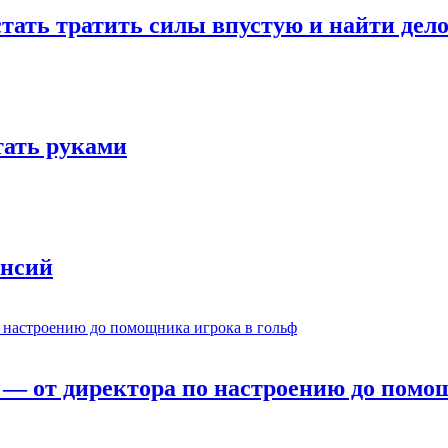
стать тратить силы впустую и найти дел
отать руками
ансий
— от директора по настроению до помощ