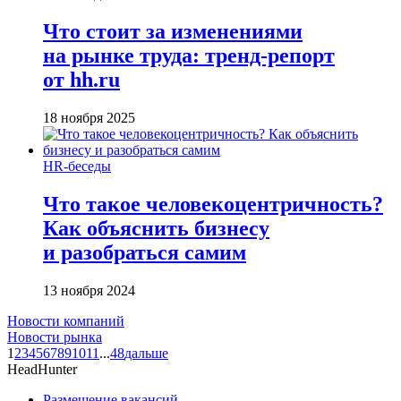
Что стоит за изменениями
на рынке труда: тренд-репорт
от hh.ru
18 ноября 2025
HR-беседы
Что такое человеко­центричность?
Как объяснить бизнесу
и разобраться самим
13 ноября 2024
Новости компаний
Новости рынка
1
2
3
4
5
6
7
8
9
10
11
...
48
дальше
HeadHunter
Размещение вакансий