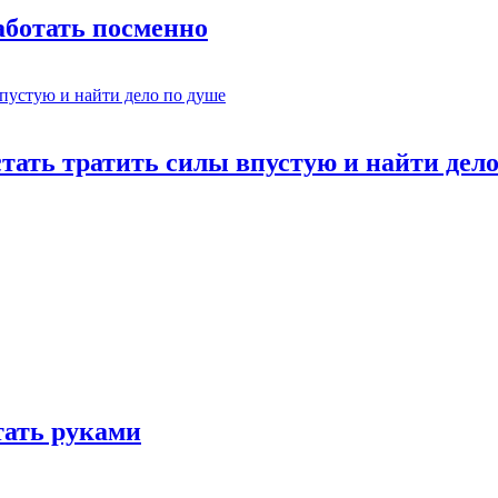
работать посменно
стать тратить силы впустую и найти дел
отать руками