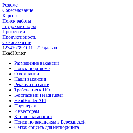
Резюме
Собеседование
Карьера
Поиск работы
Трудовые споры
Профессии
Продуктивность
Саморазвитие
1
2
3
4
5
6
7
8
9
10
11
...
212
дальше
HeadHunter
Размещение вакансий
Поиск по резюме
О компании
Наши вакансии
Реклама на сайте
Требования к ПО
Безопасный HeadHunter
HeadHunter API
Партнерам
Инвесторам
Каталог компаний
Поиск по вакансиям в Березанской
Сетка: соцсеть для нетворкинга