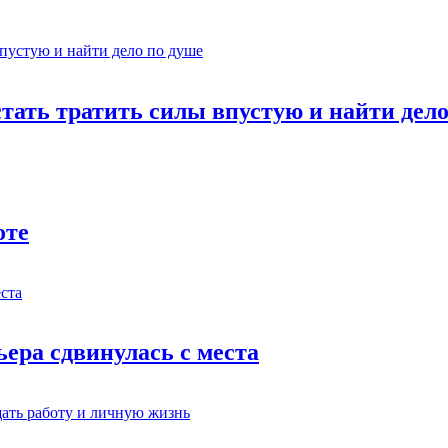
стать тратить силы впустую и найти дел
оте
ьера сдвинулась с места