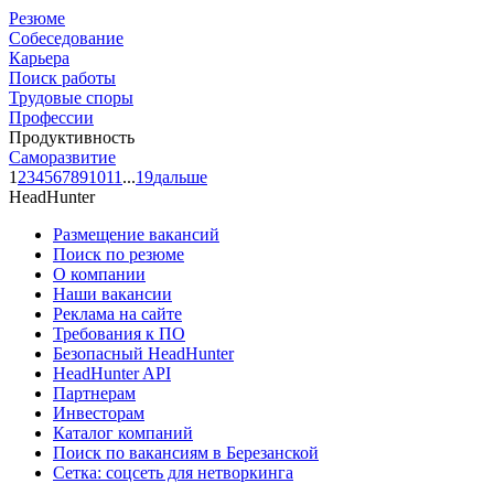
Резюме
Собеседование
Карьера
Поиск работы
Трудовые споры
Профессии
Продуктивность
Саморазвитие
1
2
3
4
5
6
7
8
9
10
11
...
19
дальше
HeadHunter
Размещение вакансий
Поиск по резюме
О компании
Наши вакансии
Реклама на сайте
Требования к ПО
Безопасный HeadHunter
HeadHunter API
Партнерам
Инвесторам
Каталог компаний
Поиск по вакансиям в Березанской
Сетка: соцсеть для нетворкинга