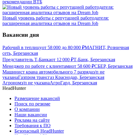
рекомендации ВТБ
Новый уровень работы с репутацией работодателя:
расширенная аналитика отзывов на Dream Job
Вакансии дня
Рабочий в теплицу
от
58 000
до
80 000
₽
МАГНИТ, Розничная
сеть, Березанская
Представитель Т-Банка
от
12 000
₽
Т-Банк, Березанская
Менеджер по работе с клиентами
от
58 600
₽
СБЕР, Березанская
Машинист крана автомобильного 7 разряда
з/п не
указана
Газпром трансгаз Краснодар, Березанская
Агроном
з/п не указана
АгроГард, Березанская
HeadHunter
Размещение вакансий
Поиск по резюме
О компании
Наши вакансии
Реклама на сайте
Требования к ПО
Безопасный HeadHunter