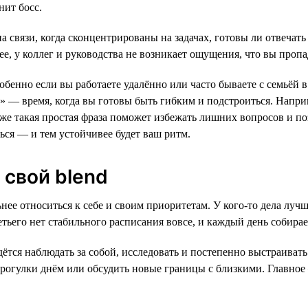
нит босс.
а связи, когда сконцентрированы на задачах, готовы ли отвечать 
ее, у коллег и руководства не возникает ощущения, что вы пропа
обенно если вы работаете удалённо или часто бываете с семьёй 
о» — время, когда вы готовы быть гибким и подстроиться. Напри
аже такая простая фраза поможет избежать лишних вопросов и поз
ься — и тем устойчивее будет ваш ритм.
 свой blend
ьнее относиться к себе и своим приоритетам. У кого-то дела луч
етьего нет стабильного расписания вовсе, и каждый день собирае
дётся наблюдать за собой, исследовать и постепенно выстраива
 прогулки днём или обсудить новые границы с близкими. Главное