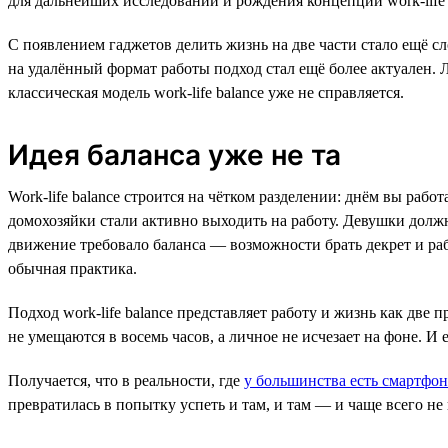
для дальнейших исследований и рождения концепции work-life 
С появлением гаджетов делить жизнь на две части стало ещё 
на удалённый формат работы подход стал ещё более актуален. Л
классическая модель work-life balance уже не справляется.
Идея баланса уже не та
Work-life balance строится на чётком разделении: днём вы раб
домохозяйки стали активно выходить на работу. Девушки должны
движение требовало баланса — возможности брать декрет и раб
обычная практика.
Подход work-life balance представляет работу и жизнь как две
не умещаются в восемь часов, а личное не исчезает на фоне. И
Получается, что в реальности, где
у большинства есть смартфо
превратилась в попытку успеть и там, и там — и чаще всего не