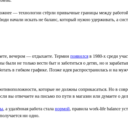
blend.
сложнее — технологии стёрли привычные границы между работой
юди начали искать не баланс, который нужно удерживать, а сист
отаете, вечером — отдыхаете. Термин
появился
в 1980-х среди уча
 были не только вести быт и заботиться о детях, но и зарабатыв
отать в гибком графике. Позже идея распространилась и на муж
 противоположности, которые не должны соприкасаться. Но в сов
 если вы отвечаете на письмо по пути в магазин или думаете о д
ны
, а удалённая работа стала
нормой
, правила work-life balance 
 получается ни одно.