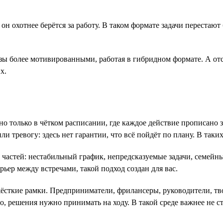
, он охотнее берётся за работу. В таком формате задачи переста
разы более мотивированными, работая в гибридном формате. А о
х.
ойно только в чётком расписании, где каждое действие прописано
и тревогу: здесь нет гарантии, что всё пойдёт по плану. В таки
х частей: нестабильный график, непредсказуемые задачи, семейн
урьер между встречами, такой подход создан для вас.
жёсткие рамки. Предприниматели, фрилансеры, руководители, тв
о, решения нужно принимать на ходу. В такой среде важнее не с