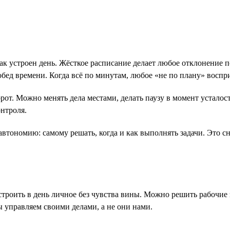
о, как устроен день. Жёсткое расписание делает любое отклонени
обед времени. Когда всё по минутам, любое «не по плану» воспр
борот. Можно менять дела местами, делать паузу в момент усталос
онтроля.
автономию: самому решать, когда и как выполнять задачи. Это с
встроить в день личное без чувства вины. Можно решить рабочие 
ы управляем своими делами, а не они нами.