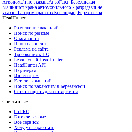
Агроном
з/п не указана
АгроГард, Березанская
Машинист крана автомобильного 7 разряда
з/п не
указана
Газпром трансгаз Краснодар, Березанская
HeadHunter
Размещение вакансий
Поиск по резюме
О компании
Наши вакансии
Реклама на сайте
Требования к ПО
Безопасный HeadHunter
HeadHunter API
Партнерам
Инвесторам
Каталог компаний
Поиск по вакансиям в Березанской
Сетка: соцсеть для нетворкинга
Соискателям
hh PRO
Готовое резюме
Все сервисы
Хочу у вас работать