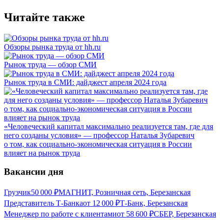
Читайте также
Обзоры рынка труда от hh.ru
Рынок труда — обзор СМИ
Рынок труда в СМИ: дайджест апреля 2024 года
«Человеческий капитал максимально реализуется там, где для
него созданы условия» — профессор Наталья Зубаревич
о том, как социально-экономическая ситуация в России
влияет на рынок труда
Вакансии дня
Грузчик
50 000
₽
МАГНИТ, Розничная сеть, Березанская
Представитель Т-Банка
от
12 000
₽
Т-Банк, Березанская
Менеджер по работе с клиентами
от
58 600
₽
СБЕР, Березанская