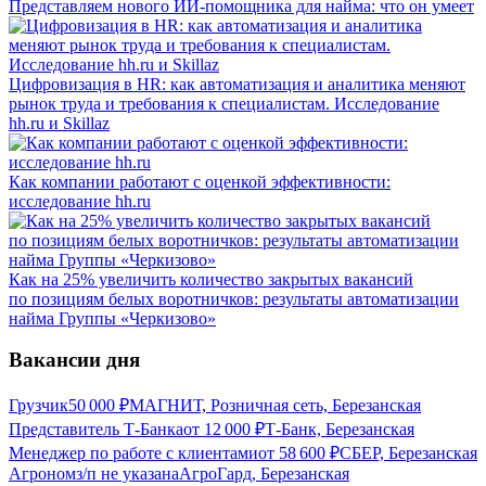
Представляем нового ИИ-помощника для найма: что он умеет
Цифровизация в HR: как автоматизация и аналитика меняют
рынок труда и требования к специалистам. Исследование
hh.ru и Skillaz
Как компании работают с оценкой эффективности:
исследование hh.ru
Как на 25% увеличить количество закрытых вакансий
по позициям белых воротничков: результаты автоматизации
найма Группы «Черкизово»
Вакансии дня
Грузчик
50 000
₽
МАГНИТ, Розничная сеть, Березанская
Представитель Т-Банка
от
12 000
₽
Т-Банк, Березанская
Менеджер по работе с клиентами
от
58 600
₽
СБЕР, Березанская
Агроном
з/п не указана
АгроГард, Березанская