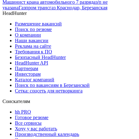
Машинист крана автомобильного 7 разряда
з/п не
указана
Газпром трансгаз Краснодар, Березанская
HeadHunter
Размещение вакансий
Поиск по резюме
О компании
Наши вакансии
Реклама на сайте
Требования к ПО
Безопасный HeadHunter
HeadHunter API
Партнерам
Инвесторам
Каталог компаний
Поиск по вакансиям в Березанской
Сетка: соцсеть для нетворкинга
Соискателям
hh PRO
Готовое резюме
Все сервисы
Хочу у вас работать
Производственный календарь