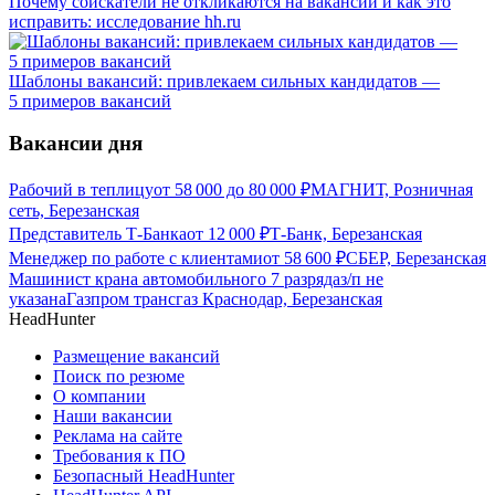
Почему соискатели не откликаются на вакансии и как это
исправить: исследование hh.ru
Шаблоны вакансий: привлекаем сильных кандидатов —
5 примеров вакансий
Вакансии дня
Рабочий в теплицу
от
58 000
до
80 000
₽
МАГНИТ, Розничная
сеть, Березанская
Представитель Т-Банка
от
12 000
₽
Т-Банк, Березанская
Менеджер по работе с клиентами
от
58 600
₽
СБЕР, Березанская
Машинист крана автомобильного 7 разряда
з/п не
указана
Газпром трансгаз Краснодар, Березанская
HeadHunter
Размещение вакансий
Поиск по резюме
О компании
Наши вакансии
Реклама на сайте
Требования к ПО
Безопасный HeadHunter