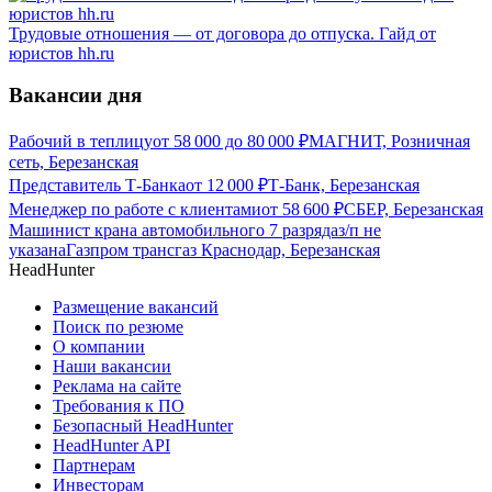
Трудовые отношения — от договора до отпуска. Гайд от
юристов hh.ru
Вакансии дня
Рабочий в теплицу
от
58 000
до
80 000
₽
МАГНИТ, Розничная
сеть, Березанская
Представитель Т-Банка
от
12 000
₽
Т-Банк, Березанская
Менеджер по работе с клиентами
от
58 600
₽
СБЕР, Березанская
Машинист крана автомобильного 7 разряда
з/п не
указана
Газпром трансгаз Краснодар, Березанская
HeadHunter
Размещение вакансий
Поиск по резюме
О компании
Наши вакансии
Реклама на сайте
Требования к ПО
Безопасный HeadHunter
HeadHunter API
Партнерам
Инвесторам