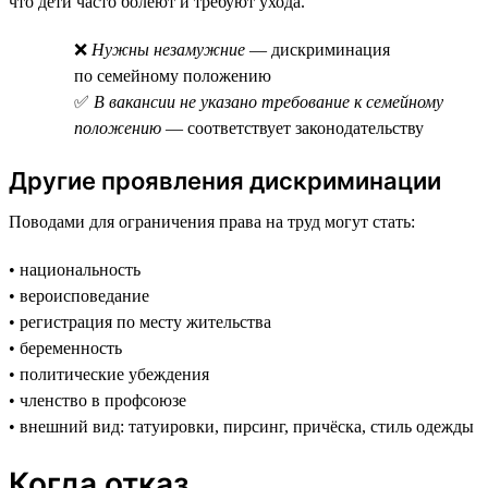
что дети часто болеют и требуют ухода.
❌
Нужны незамужние
— дискриминация
по семейному положению
✅
В вакансии не указано требование к семейному
положению
— соответствует законодательству
Другие проявления дискриминации
Поводами для ограничения права на труд могут стать:
• национальность
• вероисповедание
• регистрация по месту жительства
• беременность
• политические убеждения
• членство в профсоюзе
• внешний вид: татуировки, пирсинг, причёска, стиль одежды
Когда отказ