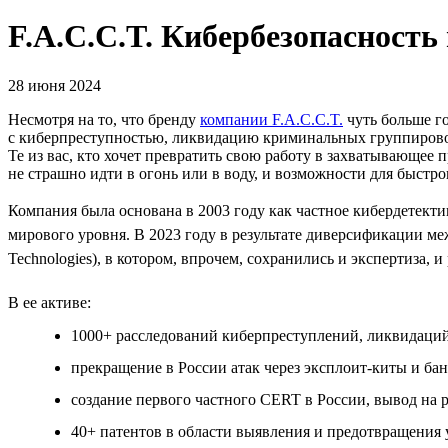
F.A.C.C.T. Кибербезопасность
28 июня 2024
Несмотря на то, что бренду
компании F.A.C.C.T.
чуть больше г
с киберпреступностью, ликвидацию криминальных группировок
Те из вас, кто хочет превратить свою работу в захватывающее 
не страшно идти в огонь или в воду, и возможности для быстро
Компания была основана в 2003 году как частное кибердетектив
мирового уровня. В 2023 году в результате диверсификации ме
Technologies), в котором, впрочем, сохранились и экспертиза, и
В ее активе:
1000+ расследований киберпреступлений, ликвидаций
прекращение в России атак через эксплоит-киты и бан
создание первого частного СERT в России, вывод на
40+ патентов в области выявления и предотвращения 