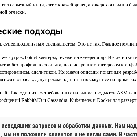
вратил серьезный инцидент с кражей денег, а хакерская группа 
ной огласки.
еские подходы
ть суперпродвинутым специалистом. Это не так. Главное помнит
и web-угроз, botnet-хантеры, reverse-инженеры и др. Им дейст
датов без профильного опыта, но с искренним интересом к инфоб
тестированием, аналитикой. Их задачи описаны понятным разраб
зиться в отрасль, дадут рекомендации и покажут все на примерах
й. Так, один из востребованных на рынке продуктов ASM написан
 сообщений RabbitMQ и Cassandra, Kubernetes и Docker для разве
исходящих запросов и обработки данных. Нам надо
, мы не положили клиентов и не легли сами. В час