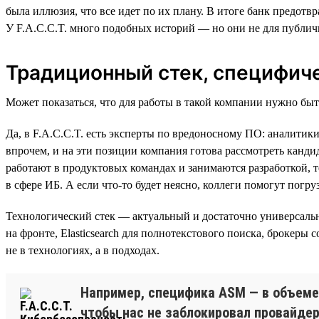
была иллюзия, что все идет по их плану. В итоге банк предот
У F.A.C.C.T. много подобных историй — но они не для публич
Традиционный стек, специфич
Может показаться, что для работы в такой компании нужно бы
Да, в F.A.C.C.T. есть эксперты по вредоносному ПО: аналитик
впрочем, и на эти позиции компания готова рассмотреть канди
работают в продуктовых командах и занимаются разработкой, 
в сфере ИБ. А если что-то будет неясно, коллеги помогут погру
Технологический стек — актуальный и достаточно универсальны
на фронте, Elasticsearch для полнотекстового поиска, брокеры
не в технологиях, а в подходах.
Например, специфика ASM — в объеме 
чтобы нас не заблокировал провайдер