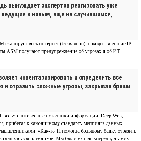
едь вынуждает экспертов реагировать уже
, ведущие к новым, еще не случившимся,
M сканирует весь интернет (буквально), находит внешние IP
енты ASM получают предупреждение об угрозах и об ИТ-
воляет инвентаризировать и определить все
я и отразить сложные угрозы, закрывая бреши
C.T весьма интересные источники информации: Deep Web,
ся, прибегая к каноничному стандарту меппинга данных
умышленниками. «Как-то TI помогла большому банку отразить
йствия злоумышленников. Мы были на шаг впереди, а у них