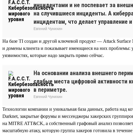
инцидентами и не поспевает за внеш
на случившиеся инциденты. А киберр
инцидентам, что делает управление 
Евгений Чунихин
На базе TI создан и другой ключевой продукт — Attack Surfac
и домены клиента и показывает имеющиеся на них проблемы: у
уязвимостях, которые надо закрыть прямо сейчас.
На основании анализа внешнего пери
слабые места цифровой активности к
в периметре.
Евгений Чунихин
Технологии компании и уникальная база данных, работа над ко
Darknet, закрытые форумы и мессенджеры хакерских группиров
на MITRE ATT&CK, а собственный графовый анализ позволяет
масштабную атаку, которую группа хакеров готовила в течени