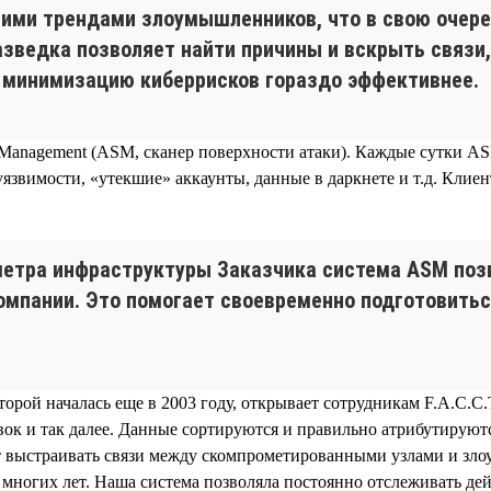
ними трендами злоумышленников, что в свою очер
азведка позволяет найти причины и вскрыть связи
и минимизацию киберрисков гораздо эффективнее.
e Management (ASM, сканер поверхности атаки). Каждые сутки AS
язвимости, «утекшие» аккаунты, данные в даркнете и т.д. Кли
метра инфраструктуры Заказчика система ASM поз
омпании. Это помогает своевременно подготовитьс
торой началась еще в 2003 году, открывает сотрудникам F.A.C.
ок и так далее. Данные сортируются и правильно атрибутируют
 выстраивать связи между скомпрометированными узлами и зло
е многих лет. Наша система позволяла постоянно отслеживать де