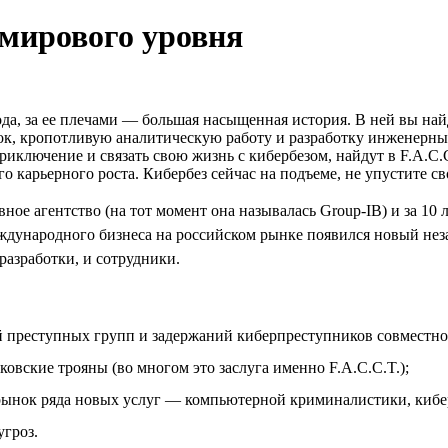
 мирового уровня
ода, за ее плечами — большая насыщенная история. В ней вы н
, кропотливую аналитическую работу и разработку инженерных
приключение и связать свою жизнь с кибербезом, найдут в F.A.C.
го карьерного роста. Кибербез сейчас на подъеме, не упустите с
ное агентство (на тот момент она называлась Group-IB) и за 10 
ждународного бизнеса на российском рынке появился новый незав
 разработки, и сотрудники.
 преступных групп и задержаний киберпреступников совместно
ковские трояны (во многом это заслуга именно F.A.C.C.T.);
 рынок ряда новых услуг — компьютерной криминалистики, кибер
угроз.