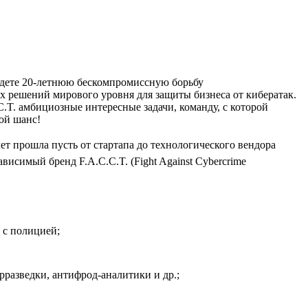
айдете 20‑летнюю бескомпромиссную борьбу
 решений мирового уровня для защиты бизнеса от кибератак.
C.T. амбициозные интересные задачи, команду, с которой
вой шанс!
лет прошла пусть от стартапа до технологического вендора
исимый бренд F.A.C.C.T. (Fight Against Cybercrime
 с полицией;
разведки, антифрод-аналитики и др.;