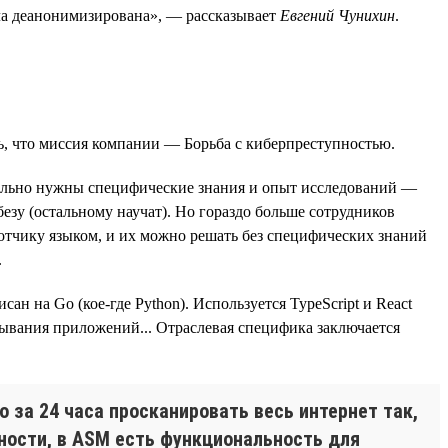
была деанонимизирована», — рассказывает
Евгений Чунихин
.
ь, что миссия компании — Борьба с киберпреступностью.
вительно нужны специфические знания и опыт исследований —
езу (остальному научат). Но гораздо больше сотрудников
отчику языком, и их можно решать без специфических знаний
.
 на Go (кое-где Python). Используется TypeScript и React
ртывания приложений... Отраслевая специфика заключается
 за 24 часа просканировать весь интернет так,
тности, в ASM есть функциональность для