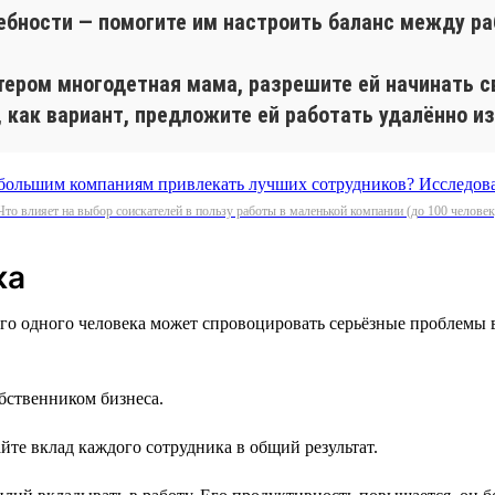
ебности — помогите им настроить баланс между ра
лтером многодетная мама, разрешите ей начинать с
, как вариант, предложите ей работать удалённо из
Что влияет на выбор соискателей в пользу работы в маленькой компании (до 100 человек
ка
го одного человека может спровоцировать серьёзные проблемы 
обственником бизнеса.
йте вклад каждого сотрудника в общий результат.