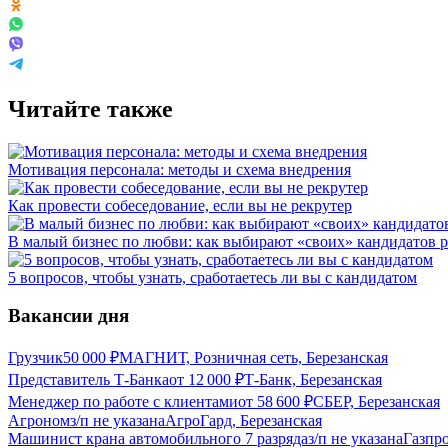
Читайте также
Мотивация персонала: методы и схема внедрения
Как провести собеседование, если вы не рекрутер
В малый бизнес по любви: как выбирают «своих» кандидатов 
5 вопросов, чтобы узнать, сработаетесь ли вы с кандидатом
Вакансии дня
Грузчик
50 000
₽
МАГНИТ, Розничная сеть, Березанская
Представитель Т-Банка
от
12 000
₽
Т-Банк, Березанская
Менеджер по работе с клиентами
от
58 600
₽
СБЕР, Березанская
Агроном
з/п не указана
АгроГард, Березанская
Машинист крана автомобильного 7 разряда
з/п не указана
Газпро