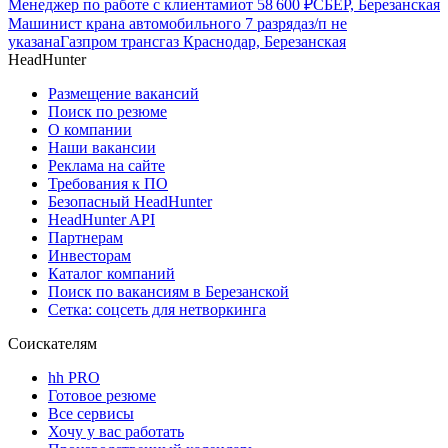
Менеджер по работе с клиентами
от
58 600
₽
СБЕР, Березанская
Машинист крана автомобильного 7 разряда
з/п не
указана
Газпром трансгаз Краснодар, Березанская
HeadHunter
Размещение вакансий
Поиск по резюме
О компании
Наши вакансии
Реклама на сайте
Требования к ПО
Безопасный HeadHunter
HeadHunter API
Партнерам
Инвесторам
Каталог компаний
Поиск по вакансиям в Березанской
Сетка: соцсеть для нетворкинга
Соискателям
hh PRO
Готовое резюме
Все сервисы
Хочу у вас работать