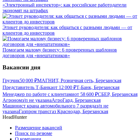
«Электронный инспектор»: как российские работодатели
экономят на штрафах
Этикет руководителя: как общаться с разными людьми — от
клиентов до инвесторов
Помогаем малому бизнесу: 6 проверенных шаблонов
договоров для «внештатников»
Вакансии дня
Грузчик
50 000
₽
МАГНИТ, Розничная сеть, Березанская
Представитель Т-Банка
от
12 000
₽
Т-Банк, Березанская
Менеджер по работе с клиентами
от
58 600
₽
СБЕР, Березанская
Агроном
з/п не указана
АгроГард, Березанская
Машинист крана автомобильного 7 разряда
з/п не
указана
Газпром трансгаз Краснодар, Березанская
HeadHunter
Размещение вакансий
Поиск по резюме
О компании