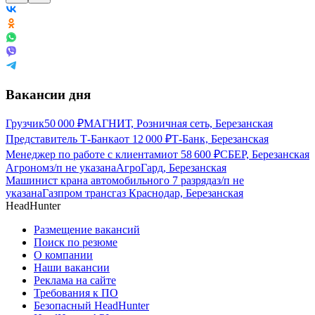
Вакансии дня
Грузчик
50 000
₽
МАГНИТ, Розничная сеть, Березанская
Представитель Т-Банка
от
12 000
₽
Т-Банк, Березанская
Менеджер по работе с клиентами
от
58 600
₽
СБЕР, Березанская
Агроном
з/п не указана
АгроГард, Березанская
Машинист крана автомобильного 7 разряда
з/п не
указана
Газпром трансгаз Краснодар, Березанская
HeadHunter
Размещение вакансий
Поиск по резюме
О компании
Наши вакансии
Реклама на сайте
Требования к ПО
Безопасный HeadHunter