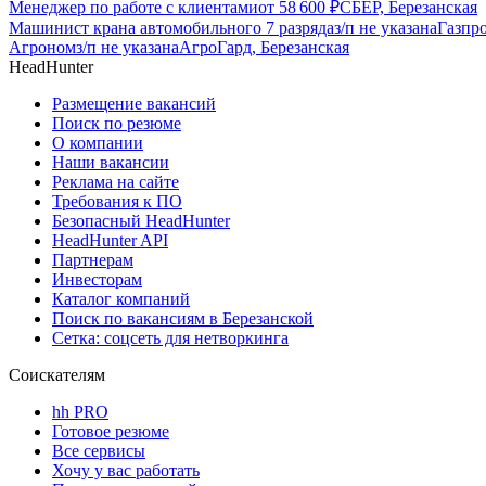
Менеджер по работе с клиентами
от
58 600
₽
СБЕР, Березанская
Машинист крана автомобильного 7 разряда
з/п не указана
Газпро
Агроном
з/п не указана
АгроГард, Березанская
HeadHunter
Размещение вакансий
Поиск по резюме
О компании
Наши вакансии
Реклама на сайте
Требования к ПО
Безопасный HeadHunter
HeadHunter API
Партнерам
Инвесторам
Каталог компаний
Поиск по вакансиям в Березанской
Сетка: соцсеть для нетворкинга
Соискателям
hh PRO
Готовое резюме
Все сервисы
Хочу у вас работать