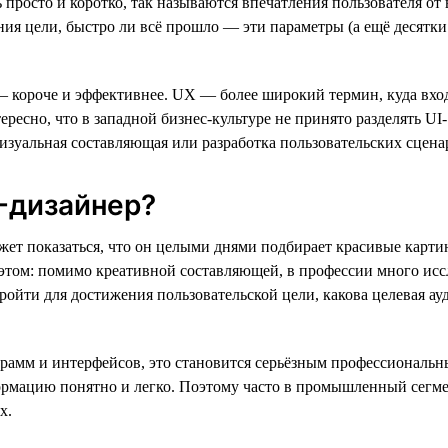
просто и коротко, так называются впечатления пользователя от
ия цели, быстро ли всё прошло — эти параметры (а ещё десятки
ь — короче и эффективнее. UX — более широкий термин, куда вх
ресно, что в западной бизнес-культуре не принято разделять UI-
визуальная составляющая или разработка пользовательских сцена
-дизайнер?
жет показаться, что он целыми днями подбирает красивые картин
в этом: помимо креативной составляющей, в профессии много исс
ройти для достижения пользовательской цели, какова целевая ау
рамм и интерфейсов, это становится серьёзным профессиональ
ормацию понятно и легко. Поэтому часто в промышленный сегме
х.