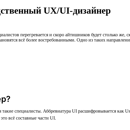
дственный UX/UI-дизайнер
алистов перегревается и скоро айтишников будет столько же, ск
новятся всё более востребованными. Одно из таких направлений
ер?
 такие специалисты. Аббревиатура UI расшифровывается как User 
то всё составные части UI.