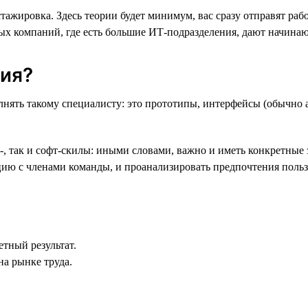
жировка. Здесь теории будет минимум, вас сразу отправят раб
ных компаний, где есть большие ИТ-подразделения, дают начин
тия?
лнять такому специалисту: это прототипы, интерфейсы (обычно 
д-, так и софт-скилы: иными словами, важно и иметь конкретны
цию с членами команды, и проанализировать предпочтения польз
тный результат.
на рынке труда.