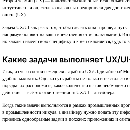
Второй термин (UX) — пользовательский опыт. Если объяснять 
интуитивен ли он, сколько шагов вы предприняли для достижен
опыта (UX).
Задача UX/UI как раз в том, чтобы сделать опыт проще, а пут
напрямую влияют на ваши впечатления от использования). Инте
но каждый имеет свою специфику и к ней склоняется, будь то 
Какие задачи выполняет UX/UI
Итак, из чего состоит ежедневная работа UX/UI-дизайнера? Мо
удобно нажимать. Однако суть работы не только и не столько 
порядке их расположить, какое количество шагов необходимо п
действия — всё это ответственность UX/UI—дизайнера.
Когда такие задачи выполняются в рамках промышленных прог
в промышленности никуда, а дизайнеру нужно подать эту инф
приелись однообразные задачи в похожих приложениях и сайта