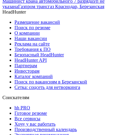
Машинист крана автомобильного 7 разряда
з/п не
указана
Газпром трансгаз Краснодар, Березанская
HeadHunter
Размещение вакансий
Поиск по резюме
О компании
Наши вакансии
Реклама на сайте
Требования к ПО
Безопасный HeadHunter
HeadHunter API
Партнерам
Инвесторам
Каталог компаний
Поиск по вакансиям в Березанской
Сетка: соцсеть для нетворкинга
Соискателям
hh PRO
Готовое резюме
Все сервисы
Хочу у вас работать
Производственный календарь
Экспертная рекомендация