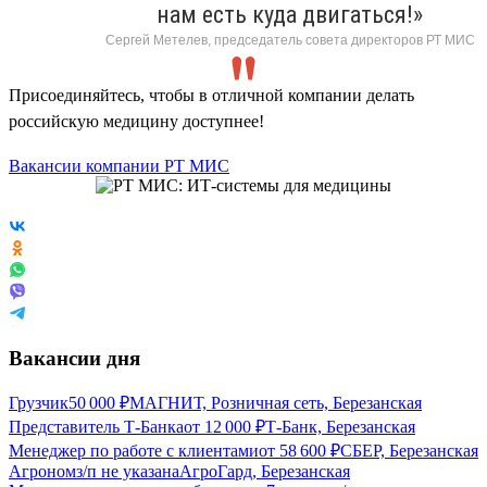
нам есть куда двигаться!»
Сергей Метелев, председатель совета директоров РТ МИС
Присоединяйтесь, чтобы в отличной компании делать
российскую медицину доступнее!
Вакансии компании РТ МИС
Вакансии дня
Грузчик
50 000
₽
МАГНИТ, Розничная сеть, Березанская
Представитель Т-Банка
от
12 000
₽
Т-Банк, Березанская
Менеджер по работе с клиентами
от
58 600
₽
СБЕР, Березанская
Агроном
з/п не указана
АгроГард, Березанская