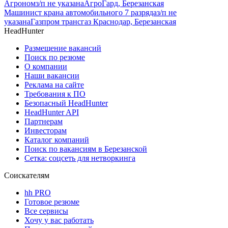
Агроном
з/п не указана
АгроГард, Березанская
Машинист крана автомобильного 7 разряда
з/п не
указана
Газпром трансгаз Краснодар, Березанская
HeadHunter
Размещение вакансий
Поиск по резюме
О компании
Наши вакансии
Реклама на сайте
Требования к ПО
Безопасный HeadHunter
HeadHunter API
Партнерам
Инвесторам
Каталог компаний
Поиск по вакансиям в Березанской
Сетка: соцсеть для нетворкинга
Соискателям
hh PRO
Готовое резюме
Все сервисы
Хочу у вас работать