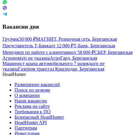
Вакансии дня
Грузчик
50 000
₽
МАГНИТ, Розничная сеть, Березанская
Представитель Т-Банка
от
12 000
₽
Т-Банк, Березанская
Менеджер по работе с клиентами
от
58 600
₽
СБЕР, Березанская
Агроном
з/п не указана
АгроГард, Березанская
Машинист крана автомобильного 7 разряда
з/п не
указана
Газпром трансгаз Краснодар, Березанская
HeadHunter
Размещение вакансий
Поиск по резюме
О компании
Наши вакансии
Реклама на сайте
Требования к ПО
Безопасный HeadHunter
HeadHunter API
Партнерам
Инвесторам